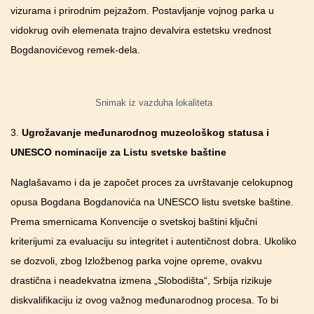
vizurama i prirodnim pejzažom. Postavljanje vojnog parka u
vidokrug ovih elemenata trajno devalvira estetsku vrednost
Bogdanovićevog remek-dela.
Snimak iz vazduha lokaliteta
3.
Ugrožavanje međunarodnog muzeološkog statusa i
UNESCO
nominacije za Listu svetske baštine
Naglašavamo i da je započet proces za uvrštavanje celokupnog
opusa Bogdana Bogdanovića na UNESCO listu svetske baštine.
Prema smernicama Konvencije o svetskoj baštini ključni
kriterijumi za evaluaciju su integritet i autentičnost dobra. Ukoliko
se dozvoli, zbog Izložbenog parka vojne opreme, ovakvu
drastična i neadekvatna izmena „Slobodišta“, Srbija rizikuje
diskvalifikaciju iz ovog važnog međunarodnog procesa. To bi