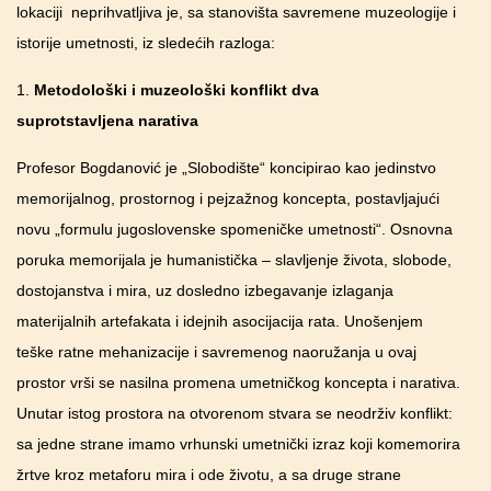
lokaciji neprihvatljiva je, sa stanovišta savremene muzeologije i
istorije umetnosti, iz sledećih razloga:
1.
Metodološki i muzeološki konflikt dva
suprotstavljena
narativa
Profesor
Bogdanović je „Slobodište“ koncipirao kao jedinstvo
memorijalnog, prostornog i pejzažnog koncepta, postavljajući
novu „formulu jugoslovenske spomeničke umetnosti“. Osnovna
poruka memorijala je humanistička – slavljenje života, slobode,
dostojanstva i mira, uz dosledno izbegavanje izlaganja
materijalnih artefakata i idejnih asocijacija rata. Unošenjem
teške ratne mehanizacije i savremenog naoružanja u ovaj
prostor vrši se nasilna promena umetničkog koncepta i narativa.
Unutar istog prostora na otvorenom stvara se neodrživ konflikt:
sa jedne strane imamo vrhunski umetnički izraz koji komemorira
žrtve kroz metaforu mira i ode životu, a sa druge strane