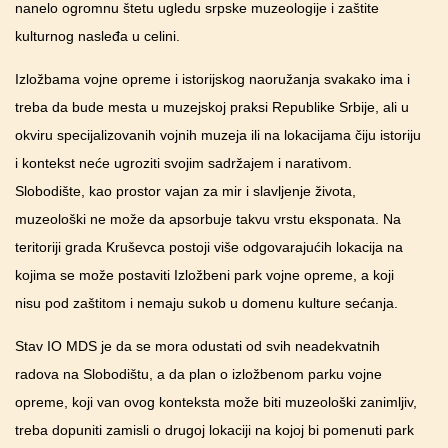
nanelo ogromnu štetu ugledu srpske muzeologije i zaštite
kulturnog nasleđa u celini.
Izložbama vojne opreme i istorijskog naoružanja svakako ima i
treba da bude mesta u muzejskoj praksi Republike Srbije, ali u
okviru specijalizovanih vojnih muzeja ili na lokacijama čiju istoriju
i kontekst neće ugroziti svojim sadržajem i narativom.
Slobodište, kao prostor vajan za mir i slavljenje života,
muzeološki ne može da apsorbuje takvu vrstu eksponata. Na
teritoriji grada Kruševca postoji više odgovarajućih lokacija na
kojima se može postaviti Izložbeni park vojne opreme, a koji
nisu pod zaštitom i nemaju sukob u domenu kulture sećanja.
Stav IO MDS je da se mora odustati od svih neadekvatnih
radova na Slobodištu, a da plan o izložbenom parku vojne
opreme, koji van ovog konteksta može biti muzeološki zanimljiv,
treba dopuniti zamisli o drugoj lokaciji na kojoj bi pomenuti park