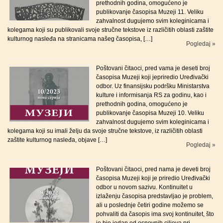
prethodnih godina, omogućeno je
publikovanje časopisa Muzeji 11. Veliku
zahvalnost dugujemo svim koleginicama i
kolegama koji su publikovali svoje stručne tekstove iz različitih oblasti zaštite
kulturnog nasleđa na stranicama našeg časopisa, […]
Pogledaj »
Poštovani čitaoci, pred vama je deseti broj
časopisa Muzeji koji jepriredio Uređivački
odbor. Uz finansijsku podršku Ministarstva
kulture i informisanja RS za godinu, kao i
prethodnih godina, omogućeno je
publikovanje časopisa Muzeji 10. Veliku
zahvalnost dugujemo svim koleginicama i
kolegama koji su imali želju da svoje stručne tekstove, iz različitih oblasti
zaštite kulturnog nasleđa, objave […]
Pogledaj »
Poštovani čitaoci, pred nama je deveti broj
časopisa Muzeji koji je priredio Uređivački
odbor u novom sazivu. Kontinuitet u
izlaženju časopisa predstavljao je problem,
ali u poslednje četiri godine možemo se
pohvaliti da časopis ima svoj kontinuitet, što