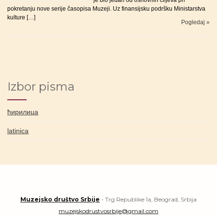
je bio jedan od osnovnih ciljeva pri
pokretanju nove serije časopisa Muzeji. Uz finansijsku podršku Ministarstva
kulture […]
Pogledaj »
Izbor pisma
ћирилица
latinica
Muzejsko društvo Srbije
- Trg Republike 1a, Beograd, Srbija
muzejskodrustvosrbije@gmail.com