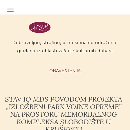
Preskoci na sadr�aj
TOGGLE NAVIGATION
Dobrovoljno, stručno, profesionalno udruženje
građana iz oblasti zaštite kulturnih dobara
OBAVEŠTENJA
STAV IO MDS POVODOM PROJEKTA
„IZLOŽBENI PARK VOJNE OPREME”
NA PROSTORU MEMORIJALNOG
KOMPLEKSA SLOBODIŠTE U
KRUŠEVCU