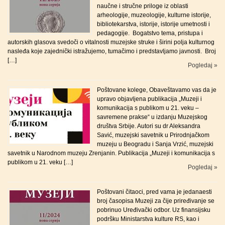
naučne i stručne priloge iz oblasti
arheologije, muzeologije, kulturne istorije,
bibliotekarstva, istorije, istorije umetnosti i
pedagogije. Bogatstvo tema, pristupa i
autorskih glasova svedoči o vitalnosti muzejske struke i širini polja kulturnog
nasleđa koje zajednički istražujemo, tumačimo i predstavljamo javnosti. Broj
[…]
Pogledaj »
Poštovane kolege, Obaveštavamo vas da je
upravo objavljena publikacija „Muzeji i
komunikacija s publikom u 21. veku –
savremene prakse“ u izdanju Muzejskog
društva Srbije. Autori su dr Aleksandra
Savić, muzejski savetnik u Prirodnjačkom
muzeju u Beogradu i Sanja Vrzić, muzejski
savetnik u Narodnom muzeju Zrenjanin. Publikacija „Muzeji i komunikacija s
publikom u 21. veku […]
Pogledaj »
Poštovani čitaoci, pred vama je jedanaesti
broj časopisa Muzeji za čije priređivanje se
pobrinuo Uređivački odbor. Uz finansijsku
podršku Ministarstva kulture RS, kao i