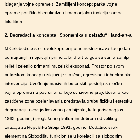
izlaganje vojne opreme ). Zamišljeni koncept parka vojne
opreme poništio bi edukativnu i memorijalnu funkciju samog
lokaliteta.
2.
Degradacija koncepta „Spomenika u pejzažu“ i
land
-a
rt
-a
MK Slobodište se u svetskoj istoriji umetnosti izučava kao jedan
od najranijih i najčistijih primera land-art-a, gde su sama zemlja,
reljef i zelenilo primarni muzejski eksponati. Prostor po svom
autorskom konceptu isključuje statične, agresivne i tehnokratske
intervencije. Uvođenje masivnih betonskih postolja za tešku
vojnu opremu na površinama koje su izvorno projektovane kao
zaštićene zone ozelenjavanja predstavlja grubu fizičku i estetsku
degradaciju ovog jedinstvenog ambijenta, kategorisanog još
1983. godine, i proglašenog kulturnim dobrom od velikog
značaja za Republiku Srbiju 1991. godine. Dodatno, svaki
element na Slobodištu funkcioniše u korelaciji sa slobodnim