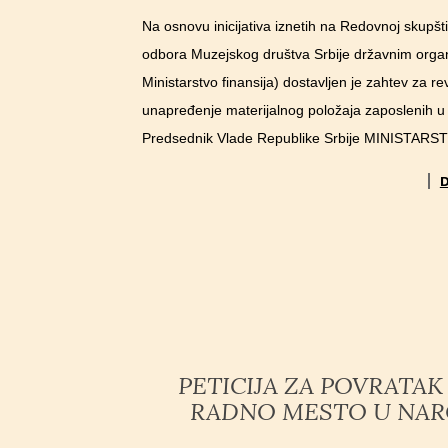
Na osnovu inicijativa iznetih na Redovnoj skupšt
odbora Muzejskog društva Srbije državnim organi
Ministarstvo finansija) dostavljen je zahtev za re
unapređenje materijalnog položaja zaposlenih u
Predsednik Vlade Republike Srbije MINISTARS
PETICIJA ZA POVRATA
RADNO MESTO U NAR