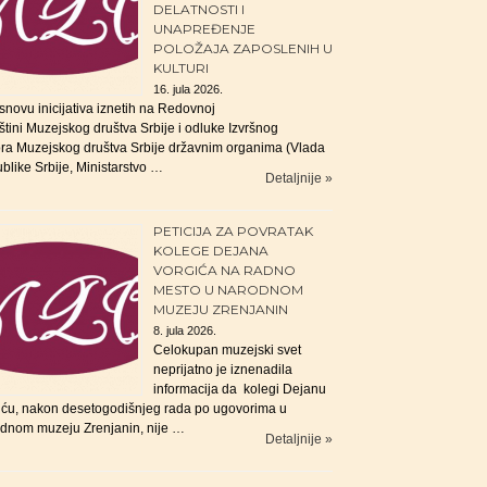
DELATNOSTI I
UNAPREĐENJE
POLOŽAJA ZAPOSLENIH U
KULTURI
16. jula 2026.
snovu inicijativa iznetih na Redovnoj
tini Muzejskog društva Srbije i odluke Izvršnog
ra Muzejskog društva Srbije državnim organima (Vlada
blike Srbije, Ministarstvo …
Detaljnije »
PETICIJA ZA POVRATAK
KOLEGE DEJANA
VORGIĆA NA RADNO
MESTO U NARODNOM
MUZEJU ZRENJANIN
8. jula 2026.
Celokupan muzejski svet
neprijatno je iznenadila
informacija da kolegi Dejanu
iću, nakon desetogodišnjeg rada po ugovorima u
dnom muzeju Zrenjanin, nije …
Detaljnije »