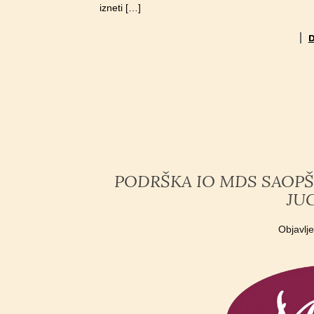
izneti […]
PODRŠKA IO MDS SAOP
JU
Objavlj