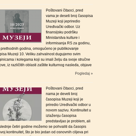
Poštovani čitaoci, pred
vama je deseti broj časopisa
Muzeji koji jepriredio
Uređivački odbor. Uz
finansijsku podršku
Ministarstva kulture i
informisanja RS za godinu,
i prethodnih godina, omogućeno je publikovanje
pisa Muzeji 10. Veliku zahvalnost dugujemo svim
inicama i kolegama koji su imali želju da svoje stručne
ove, iz različitih oblasti zaštite kulturnog nasleđa, objave
Pogledaj »
Poštovani čitaoci, pred
nama je deveti broj
časopisa Muzeji koji je
priredio Uređivački odbor u
novom sazivu. Kontinuitet u
izlaženju časopisa
predstavljao je problem, ali
slednje četiri godine možemo se pohvaliti da časopis
voj kontinuitet, što je bio jedan od osnovnih ciljeva pri