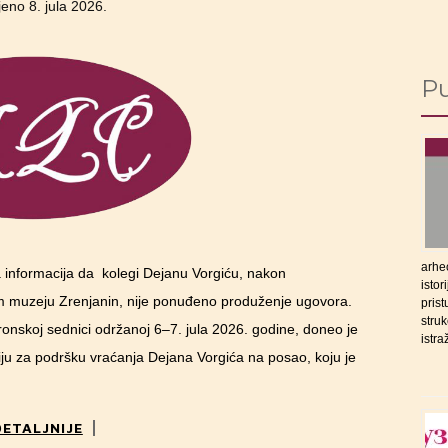
ljeno
8. jula 2026.
Pu
arheo
a informacija da kolegi Dejanu Vorgiću, nakon
istor
 muzeju Zrenjanin, nije ponuđeno produženje ugovora.
prist
struk
ronskoj sednici održanoj 6‒7. jula 2026. godine, doneo je
istra
ju za podršku vraćanja Dejana Vorgića na posao, koju je
DETALJNIJE