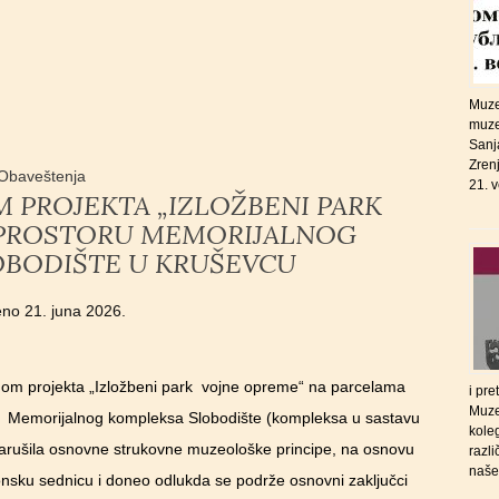
Muzej
muze
Sanj
Zrenj
Obaveštenja
21. 
 PROJEKTA „IZLOŽBENI PARK
 PROSTORU MEMORIJALNOG
OBODIŠTE U KRUŠEVCU
jeno
21. juna 2026.
odom projekta „Izložbeni park vojne opreme“ na parcelama
i pr
Muze
inu Memorijalnog kompleksa Slobodište (kompleksa u sastavu
koleg
 narušila osnovne strukovne muzeološke principe, na osnovu
razli
naše
ktronsku sednicu i doneo odlukda se podrže osnovni zaključci