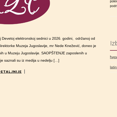
pokre
podrš
j Devetoj elektronskoj sednici u 2026. godini, održanoj od
Iz
rektorke Muzeja Jugoslavije, mr Nede Knežević, doneo je
enih u Muzeju Jugoslavije. SAOPŠTENJE zaposlenih u
ћир
 saznali su iz medija u nedelju […]
lati
DETALJNIJE