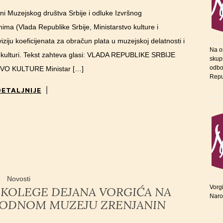
ini Muzejskog društva Srbije i odluke Izvršnog
ma (Vlada Republike Srbije, Ministarstvo kulture i
viziju koeficijenata za obračun plata u muzejskoj delatnosti i
Na o
 kulturi. Tekst zahteva glasi: VLADA REPUBLIKE SRBIJE
skupš
odbo
TVO KULTURE Ministar […]
Repu
DETALJNIJE
Novosti
Vorg
K KOLEGE DEJANA VORGIĆA NA
Naro
ODNOM MUZEJU ZRENJANIN