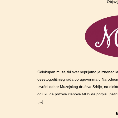
Objav
Celokupan muzejski svet neprijatno je iznenadil
desetogodišnjeg rada po ugovorima u Narodnom
Izvršni odbor Muzejskog društva Srbije, na elekt
odluku da pozove članove MDS da potpišu petici
[…]