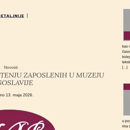
DETALJNIJE
kao 
časo
koleg
tekst
Novosti
[…]
ŠTENJU ZAPOSLENIH U MUZEJU
GOSLAVIJE
eno
13. maja 2026.
u po
ima s