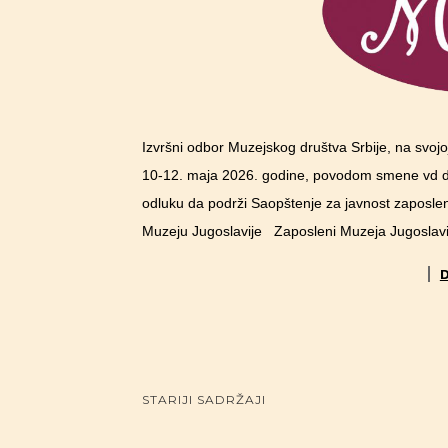
Izvršni odbor Muzejskog društva Srbije, na svojo
10-12. maja 2026. godine, povodom smene vd di
odluku da podrži Saopštenje za javnost zaposl
Muzeju Jugoslavije Zaposleni Muzeja Jugoslavije
POSTS NAVIGATION
STARIJI SADRŽAJI