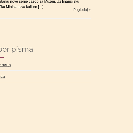
tanju nove serije časopisa Muzeji. Uz finansijsku
ku Ministarstva kulture […]
Pogledaj »
bor pisma
илица
nica