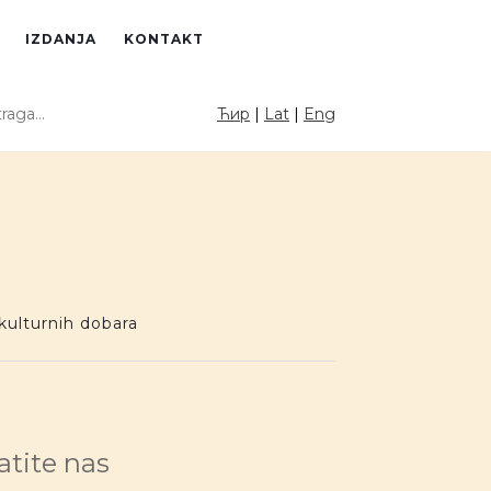
IZDANJA
KONTAKT
raga sajta
Ћир
|
Lat
|
Eng
PRETRAGA
kulturnih dobara
atite nas