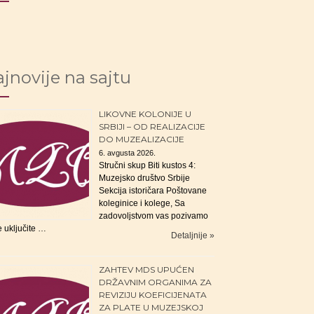
jnovije na sajtu
LIKOVNE KOLONIJE U
SRBIJI – OD REALIZACIJE
DO MUZEALIZACIJE
6. avgusta 2026.
Stručni skup Biti kustos 4:
Muzejsko društvo Srbije
Sekcija istoričara Poštovane
koleginice i kolege, Sa
zadovoljstvom vas pozivamo
e uključite …
Detaljnije »
ZAHTEV MDS UPUĆEN
DRŽAVNIM ORGANIMA ZA
REVIZIJU KOEFICIJENATA
ZA PLATE U MUZEJSKOJ