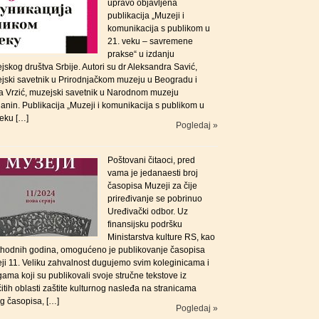
upravo objavljena
publikacija „Muzeji i
komunikacija s publikom u
21. veku – savremene
prakse“ u izdanju
skog društva Srbije. Autori su dr Aleksandra Savić,
jski savetnik u Prirodnjačkom muzeju u Beogradu i
a Vrzić, muzejski savetnik u Narodnom muzeju
anin. Publikacija „Muzeji i komunikacija s publikom u
veku […]
Pogledaj »
Poštovani čitaoci, pred
vama je jedanaesti broj
časopisa Muzeji za čije
priređivanje se pobrinuo
Uređivački odbor. Uz
finansijsku podršku
Ministarstva kulture RS, kao
ethodnih godina, omogućeno je publikovanje časopisa
ji 11. Veliku zahvalnost dugujemo svim koleginicama i
ama koji su publikovali svoje stručne tekstove iz
čitih oblasti zaštite kulturnog nasleđa na stranicama
g časopisa, […]
Pogledaj »