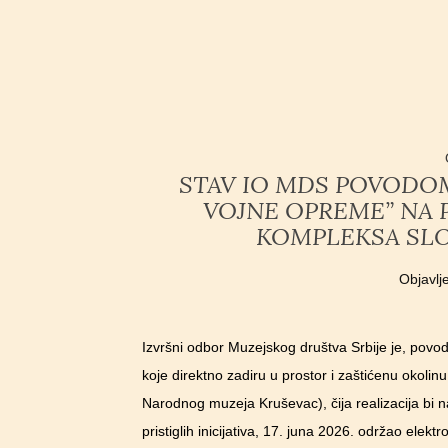
STAV IO MDS POVODOM
VOJNE OPREME” NA
KOMPLEKSA SL
Objavl
Izvršni odbor Muzejskog društva Srbije je, pov
koje direktno zadiru u prostor i zaštićenu okol
Narodnog muzeja Kruševac), čija realizacija bi
pristiglih inicijativa, 17. juna 2026. održao ele