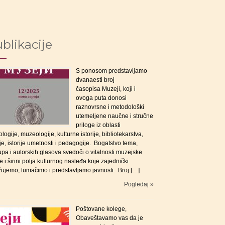
blikacije
S ponosom predstavljamo
dvanaesti broj
časopisa Muzeji, koji i
ovoga puta donosi
raznovrsne i metodološki
utemeljene naučne i stručne
priloge iz oblasti
logije, muzeologije, kulturne istorije, bibliotekarstva,
ije, istorije umetnosti i pedagogije. Bogatstvo tema,
upa i autorskih glasova svedoči o vitalnosti muzejske
e i širini polja kulturnog nasleđa koje zajednički
žujemo, tumačimo i predstavljamo javnosti. Broj […]
Pogledaj »
Poštovane kolege,
Obaveštavamo vas da je