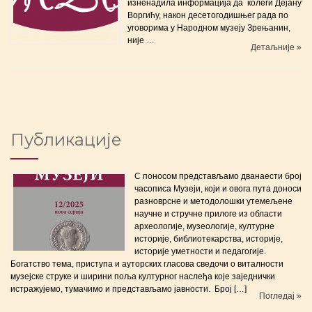
изненадила информација да колеги Дејану
Воргићу, након десетогодишњег рада по
уговорима у Народном музеју Зрењанин,
није …
Детаљније »
Публикације
С поносом представљамо дванаести број
часописа Музеји, који и овога пута доноси
разноврсне и методолошки утемељене
научне и стручне прилоге из области
археологије, музеологије, културне
историје, библиотекарства, историје,
историје уметности и педагогије.
Богатство тема, приступа и ауторских гласова сведочи о виталности
музејске струке и ширини поља културног наслеђа које заједнички
истражујемо, тумачимо и представљамо јавности. Број […]
Погледај »