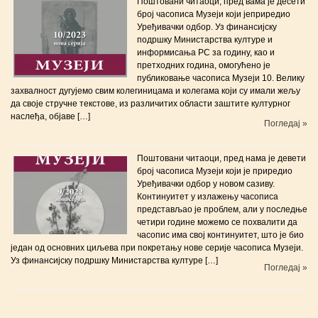
Поштовани читаоци, пред вама је десети
број часописа Музеји који јеприредиo
Уређивачки одбор. Уз финансијску
подршку Министарства културе и
информисања РС за годину, као и
претходних година, омогућено је
публиковање часописа Музеји 10. Велику
захвалност дугујемо свим колегиницама и колегама који су имали жељу
да своје стручне текстове, из различитих области заштите културног
наслеђа, објаве […]
Погледај »
Поштовани читаоци, пред нама је девети
број часописа Музеји који је приредиo
Уређивачки одбор у новом сазиву.
Континуитет у излажењу часописа
представљао је проблем, али у последње
четири године можемо се похвалити да
часопис има свој континуитет, што је био
један од основних циљева при покретању нове серије часописа Музеји.
Уз финансијску подршку Министарства културе […]
Погледај »