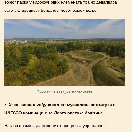
војног парка у видокруг ових елемената трајно девалвира
естетску вредност Богдановићевог ремек-дела.
Снимак из ваздуха локалитета
3.
Угрожавање међународног музеолошког статуса и
UNESCO
номинације за Листу светске баштине
Наглашавамо и да је започет процес за уврштавање