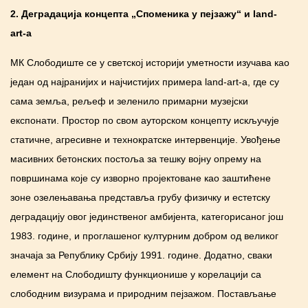
2.
Деградација концепта „Споменика у пејзажу“ и
land
-
а
rt
-а
МК Слободиште се у светској историји уметности изучава као
један од најранијих и најчистијих примера land-art-а, где су
сама земља, рељеф и зеленило примарни музејски
експонати. Простор по свом ауторском концепту искључује
статичне, агресивне и технократске интервенције. Увођење
масивних бетонских постоља за тешку војну опрему на
површинама које су изворно пројектоване као заштићене
зоне озелењавања представља грубу физичку и естетску
деградацију овог јединственог амбијента, категорисаног још
1983. године, и проглашеног културним добром од великог
значаја за Републику Србију 1991. године. Додатно, сваки
елемент на Слободишту функционише у корелацији са
слободним визурама и природним пејзажом. Постављање