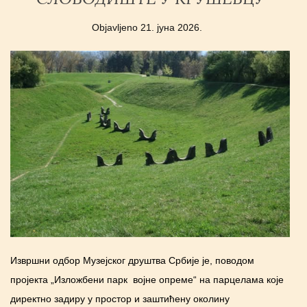
Objavljeno
21. јуна 2026.
Извршни одбор Музејског друштва Србије је, поводом
пројекта „Изложбени парк војне опреме“ на парцелама које
директно задиру у простор и заштићену околину