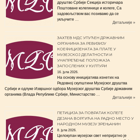
друштво Србије Секција историчара
Поштоване колегинице и колеге, Са
задовољством вас позивамо да се
укључите …
Детаљније »
ЗАХТЕВ МДС УПУЋЕН ДРЖАВНИМ
ОРГАНИМА ЗА РЕВИЗИЈУ
КОЕФИЦИЈЕНАТА ЗА ПЛАТЕ У
МУЗЕЈСКОЈ ДЕЛАТНОСТИ И
УНАПРЕЂЕЊЕ ПОЛОЖАЈА
ЗАПОСЛЕНИХ У КУЛТУРИ
16. јула 2026.
На основу иницијатива изнетих на
Редовној скупштини Музејског друштва
Србије и одлуке Извршног одбора Музејског друштва Србије државним
органима (Влада Републике Србије, Министарство …
Детаљније »
ПЕТИЦИЈА ЗА ПОВРАТАК КОЛЕГЕ
ДЕЈАНА ВОРГИЋА НА РАДНО МЕСТО У
НАРОДНОМ МУЗЕЈУ ЗРЕЊАНИН
8. јула 2026.
Целокупан музејски свет непријатно је