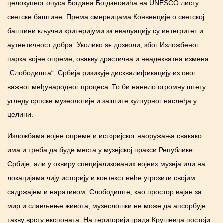
целокупног опуса Богдана Богдановића на UNESCO листу
светске баштине. Према смерницама Конвенције о светској
баштини кључни критеријуми за евалуацију су интегритет и
аутентичност добра. Уколико se дозволи, због Изложбеног
парка војне опреме, овакву драстичнa и неадекватнa изменa
„Слободишта“, Србија ризикује дисквалификацију из овог
важног међународног процеса. То би нанело огромну штету
угледу српске музеологије и заштите културног наслеђа у
целини.
Изложбама војне опреме и историјског наоружања свакако
има и треба да буде места у музејској пракси Републике
Србије, али у оквиру специјализованих војних музеја или на
локацијама чију историју и контекст неће угрозити својим
садржајем и наративом. Слободиште, као простор вајан за
мир и слављење живота, музеолошки не може да апсорбује
такву врсту експоната. На територији града Крушевца постоји