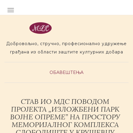
Preskoci na sadr�aj
TOGGLE NAVIGATION
Добровољно, стручно, професионално удружење
грађана из области заштите културних добара
ОБАВЕШТЕЊА
СТАВ ИО МДС ПОВОДОМ
ПРОЈЕКТА „ИЗЛОЖБЕНИ ПАРК
ВОЈНЕ ОПРЕМЕ” НА ПРОСТОРУ
МЕМОРИЈАЛНОГ КОМПЛЕКСА
СЛОБОДИШТЕ У КРУШЕВЦУ