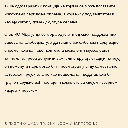
више одговарајућих локација на којима се може поставити
Изложбени парк војне опреме, а који нису под заштитом и
немају сукоб у домену културе сећања.
Став ИО МДС је да се мора одустати од свих неадекватних
радова на Слободишту, а да план о изложбеном парку војне
опреме, који ван овог контекста може бити музеолошки
занимљив, треба допунити замисли о другој локацији на којој
би поменути парк могао бити посматран у виду самосталног
ауторског пројекта, а не као неадекватан додатак који би
трајно нарушио већ постојећи комплекс са својом изворном
идејом и поруком.
Post navigation
ПУБЛИКАЦИЈА ПРИЗНАЊЕ ЗА УНАПРЕЂЕЊЕ