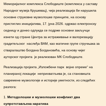
Меморијалног комплекса Слободиште (комплекса у саставу
Народног музеја Крушевац), чија реализација би нарушила
основне струковне музеолошке принципе, на основу
пристиглих иницијатива, 17. јуна 2026. одржао електронску
седницу и донео одлукда се подрже основни закључци
изнети од стране Центра за истраживање и валоризацију
градитељског наслеђа ВАМ, као матичне групе стручњака за
стваралаштво Богдана Богдановића, на основу чијег
ауторског пројекта је реализован МК Слободиште.
Реализација пројекта „Изложбени парк војне опреме“ на
планираној локацији неприхватљива је, са становишта
савремене музеологије и историје уметности, из следећих
разлога:
1.
Методолошки и музеолошки конфликт два
супротстављена
наратива