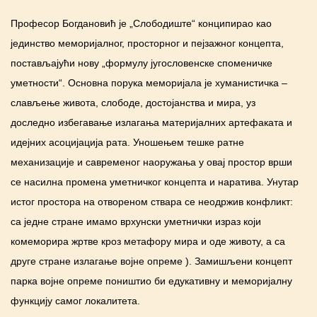
Професор
Богдановић је „Слободиште“ конципирао као
јединство меморијалног, просторног и пејзажног концепта,
постављајући нову „формулу југословенске споменичке
уметности“. Основна порука меморијала је хуманистичка –
слављење живота, слободе, достојанства и мира, уз
доследно избегавање излагања материјалних артефаката и
идејних асоцијација рата. Уношењем тешке ратне
механизације и савременог наоружања у овај простор врши
се насилна промена уметничког концепта и наратива. Унутар
истог простора на отвореном ствара се неодржив конфликт:
са једне стране имамо врхунски уметнички израз који
комеморира жртве кроз метафору мира и оде животу, а са
друге стране излагање војне опреме ). Замишљени концепт
парка војне опреме поништио би едукативну и меморијалну
функцију самог локалитета.