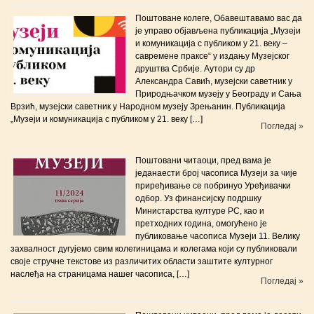
Поштоване колеге, Обавештавамо вас да
је управо објављена публикација „Музеји
и комуникација с публиком у 21. веку –
савремене праксе“ у издању Музејског
друштва Србије. Аутори су др
Александра Савић, музејски саветник у
Природњачком музеју у Београду и Сања
Врзић, музејски саветник у Народном музеју Зрењанин. Публикација
„Музеји и комуникација с публиком у 21. веку […]
Погледај »
Поштовани читаоци, пред вама је
једанаести број часописа Музеји за чије
приређивање се побринуо Уређивачки
одбор. Уз финансијску подршку
Министарства културе РС, као и
претходних година, омогућено је
публиковање часописа Музеји 11. Велику
захвалност дугујемо свим колегиницама и колегама који су публиковали
своје стручне текстове из различитих области заштите културног
наслеђа на страницама нашег часописа, […]
Погледај »