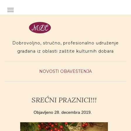
Preskoci na sadr�aj
TOGGLE NAVIGATION
Dobrovoljno, stručno, profesionalno udruženje
građana iz oblasti zaštite kulturnih dobara
NOVOSTI
OBAVEŠTENJA
SREĆNI PRAZNICI!!!
Objavljeno
28. decembra 2019.