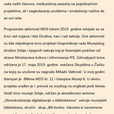
rada naših članova, međusobnoj saradnji na pojedinačnim
projektima, ali i sagledavanju problema i iznalaženju načina da
se oni reše.
Programske aktivnosti MDS tokom 2019. godine odvijale su se
kroz rad organa i tela Društva, kao i rad sekcija. Ove aktivnosti
su bile objedinjene kroz projekat
Unapređenje rada Muzejskog
društva Srbije i njegovih sekcija
koji je finansijski podržan od
strane Ministarstva kulture i informisanja RS. Zahvaljujući tome
održana je 17. maja 2019. godine svečana Skupština u Čačku
na kojoj su uručene su nagrade
Mihailo Valtrović.
U ovoj godini
štampan je
Biltena MDS
br. 11 i časopisa
Muzeji
6. U okviru
projekta urađen je i: prevod sa srpskog na engleski jezik teksta
Vodič kroz muzeje Srbije,
održan je akreditovani seminar
„Demokratizacija digitalizacije u bibliotekama“
sekcije muzejskih
bibliotekara, stručni
skup
„Biti kustos. Iskustva iz savremene