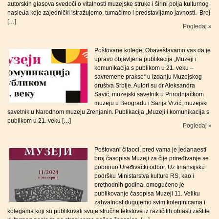
autorskih glasova svedoči o vitalnosti muzejske struke i širini polja kulturnog
nasleđa koje zajednički istražujemo, tumačimo i predstavljamo javnosti. Broj
[…]
Pogledaj »
Poštovane kolege, Obaveštavamo vas da je
upravo objavljena publikacija „Muzeji i
komunikacija s publikom u 21. veku –
savremene prakse“ u izdanju Muzejskog
društva Srbije. Autori su dr Aleksandra
Savić, muzejski savetnik u Prirodnjačkom
muzeju u Beogradu i Sanja Vrzić, muzejski
savetnik u Narodnom muzeju Zrenjanin. Publikacija „Muzeji i komunikacija s
publikom u 21. veku […]
Pogledaj »
Poštovani čitaoci, pred vama je jedanaesti
broj časopisa Muzeji za čije priređivanje se
pobrinuo Uređivački odbor. Uz finansijsku
podršku Ministarstva kulture RS, kao i
prethodnih godina, omogućeno je
publikovanje časopisa Muzeji 11. Veliku
zahvalnost dugujemo svim koleginicama i
kolegama koji su publikovali svoje stručne tekstove iz različitih oblasti zaštite