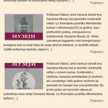
kulturnog nasleđa na stranicama našeg časopisa, […]
Pogledaj »
Poštovani čitaoci, pred vama je deseti broj
časopisa Muzeji koji jepriredio Uređivački
odbor. Uz finansijsku podršku Ministarstva
kulture i informisanja RS za godinu, kao i
prethodnih godina, omogućeno je
publikovanje časopisa Muzeji 10. Veliku
zahvalnost dugujemo svim koleginicama i
kolegama koji su imali želju da svoje stručne tekstove, iz različitih oblasti
zaštite kulturnog nasleđa, objave […]
Pogledaj »
Poštovani čitaoci, pred nama je deveti broj
časopisa Muzeji koji je priredio Uređivački
odbor u novom sazivu. Kontinuitet u
izlaženju časopisa predstavljao je problem,
ali u poslednje četiri godine možemo se
pohvaliti da časopis ima svoj kontinuitet, što
je bio jedan od osnovnih ciljeva pri
pokretanju nove serije časopisa Muzeji. Uz finansijsku podršku Ministarstva
kulture […]
Pogledaj »