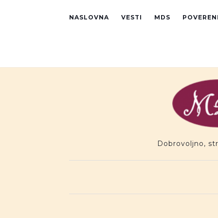
Preskoci na sadr�aj
NASLOVNA
VESTI
MDS
POVEREN
Dobrovoljno, st