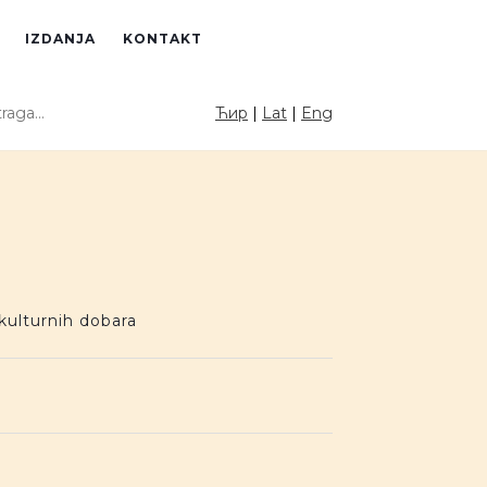
IZDANJA
KONTAKT
raga sajta
Ћир
|
Lat
|
Eng
PRETRAGA
kulturnih dobara