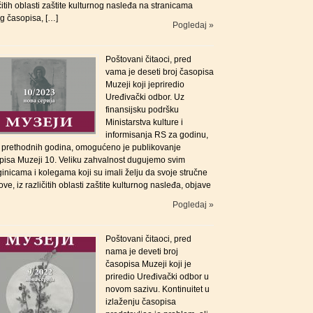
čitih oblasti zaštite kulturnog nasleđa na stranicama
g časopisa, […]
Pogledaj »
Poštovani čitaoci, pred
vama je deseti broj časopisa
Muzeji koji jepriredio
Uređivački odbor. Uz
finansijsku podršku
Ministarstva kulture i
informisanja RS za godinu,
i prethodnih godina, omogućeno je publikovanje
pisa Muzeji 10. Veliku zahvalnost dugujemo svim
inicama i kolegama koji su imali želju da svoje stručne
ove, iz različitih oblasti zaštite kulturnog nasleđa, objave
Pogledaj »
Poštovani čitaoci, pred
nama je deveti broj
časopisa Muzeji koji je
priredio Uređivački odbor u
novom sazivu. Kontinuitet u
izlaženju časopisa