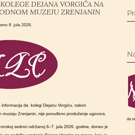
K KOLEGE DEJANA VORGIĆA NA
ODNOM MUZEJU ZRENJANIN
Pr
ljeno
8. jula 2026.
Na
a informacija da kolegi Dejanu Vorgiću, nakon
 muzeju Zrenjanin, nije ponuđeno produženje ugovora.
da s
ronskoj sednici održanoj 6‒7. jula 2026. godine, doneo je