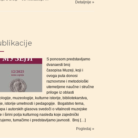
Detaljnije »
blikacije
S ponosom predstavljamo
dvanaesti broj
časopisa Muzeji, koji i
ovoga puta donosi
raznovrsne i metodološki
utemeljene naučne i stručne
priloge iz oblasti
logije, muzeologije, kulturne istorije, bibliotekarstva,
ije, istorije umetnosti i pedagogije. Bogatstvo tema,
upa i autorskih glasova svedoči o vitalnosti muzejske
e i širini polja kulturnog nasleđa koje zajednički
žujemo, tumačimo i predstavljamo javnosti. Broj […]
Pogledaj »