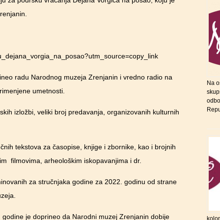
ju za podršku vraćanja Dejana Vorgića na posao, koju je
enjanin.
anju_dejana_vorgia_na_posao?utm_source=copy_link
rineo radu Narodnog muzeja Zrenjanin i vredno radio na
Na o
 primenjene umetnosti.
skupš
odbo
Repu
kih izložbi, veliki broj predavanja, organizovanih kulturnih
učnih tekstova za časopise, knjige i zbornike, kao i brojnih
nim filmovima, arheološkim iskopavanjima i dr.
inovanih za stručnjaka godine za 2022. godinu od strane
zeja.
 godine je doprineo da Narodni muzej Zrenjanin dobije
kolon