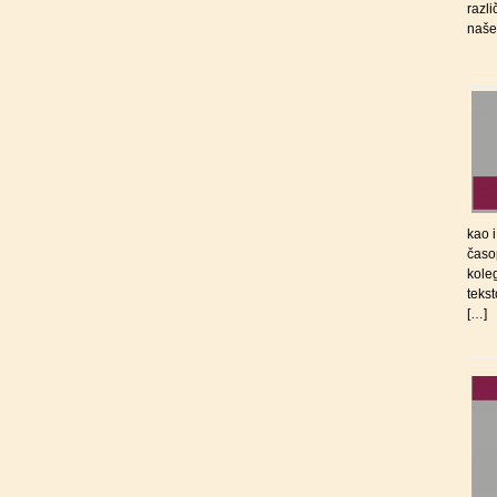
razli
naše
kao 
časo
koleg
tekst
[…]