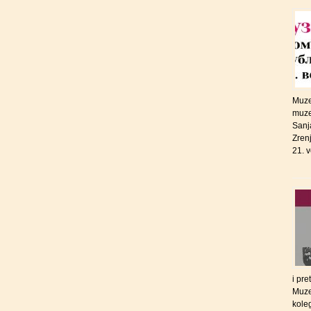
Muzej
muze
Sanj
Zrenj
21. 
i pr
Muze
koleg