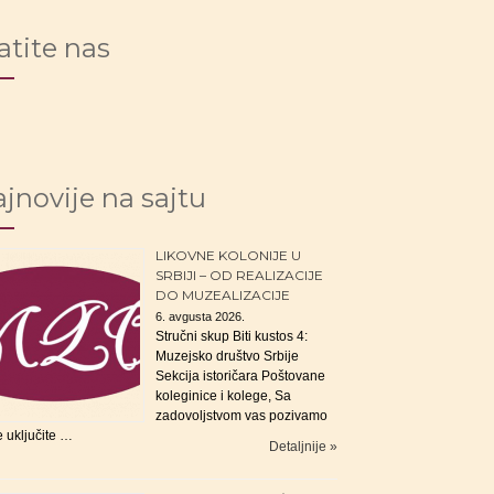
atite nas
jnovije na sajtu
LIKOVNE KOLONIJE U
SRBIJI – OD REALIZACIJE
DO MUZEALIZACIJE
6. avgusta 2026.
Stručni skup Biti kustos 4:
Muzejsko društvo Srbije
Sekcija istoričara Poštovane
koleginice i kolege, Sa
zadovoljstvom vas pozivamo
e uključite …
Detaljnije »