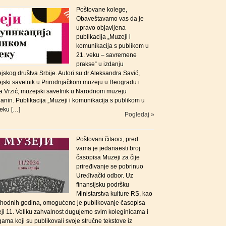
Poštovane kolege,
Obaveštavamo vas da je
upravo objavljena
publikacija „Muzeji i
komunikacija s publikom u
21. veku – savremene
prakse“ u izdanju
skog društva Srbije. Autori su dr Aleksandra Savić,
jski savetnik u Prirodnjačkom muzeju u Beogradu i
a Vrzić, muzejski savetnik u Narodnom muzeju
anin. Publikacija „Muzeji i komunikacija s publikom u
veku […]
Pogledaj »
Poštovani čitaoci, pred
vama je jedanaesti broj
časopisa Muzeji za čije
priređivanje se pobrinuo
Uređivački odbor. Uz
finansijsku podršku
Ministarstva kulture RS, kao
ethodnih godina, omogućeno je publikovanje časopisa
ji 11. Veliku zahvalnost dugujemo svim koleginicama i
ama koji su publikovali svoje stručne tekstove iz