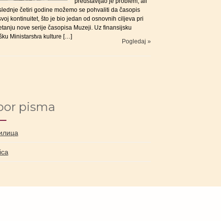
predstavljao je problem, ali
slednje četiri godine možemo se pohvaliti da časopis
voj kontinuitet, što je bio jedan od osnovnih ciljeva pri
tanju nove serije časopisa Muzeji. Uz finansijsku
ku Ministarstva kulture […]
Pogledaj »
bor pisma
илица
nica