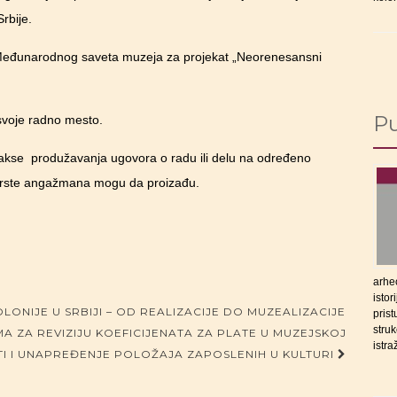
rbije.
 Međunarodnog saveta muzeja za projekat „Neorenesansni
Pu
svoje radno mesto.
akse produžavanja ugovora o radu ili delu na određeno
 vrste angažmana mogu da proizađu.
arheo
istor
OLONIJE U SRBIJI – OD REALIZACIJE DO MUZEALIZACIJE
prist
struk
 ZA REVIZIJU KOEFICIJENATA ZA PLATE U MUZEJSKOJ
istra
I I UNAPREĐENJE POLOŽAJA ZAPOSLENIH U KULTURI