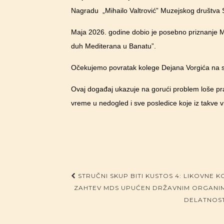
Nagradu „Mihailo Valtrović” Muzejskog društva S
Maja 2026. godine dobio je posebno priznanje
duh Mediterana u Banatu”.
Očekujemo povratak kolege Dejana Vorgića na 
Ovaj događaj ukazuje na gorući problem loše pr
vreme u nedogled i sve posledice koje iz takve
Post navigation
STRUČNI SKUP BITI KUSTOS 4: LIKOVNE K
ZAHTEV MDS UPUĆEN DRŽAVNIM ORGANIMA
DELATNOST