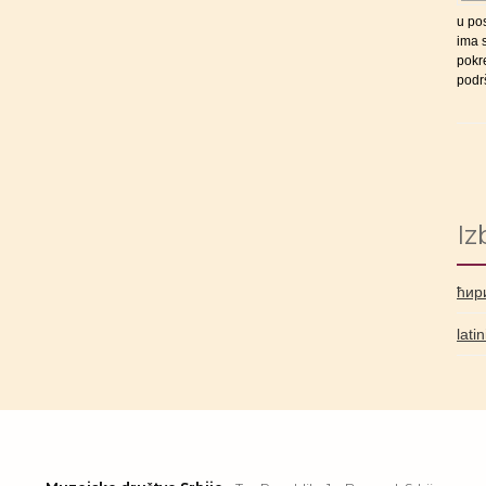
u po
ima s
pokre
podrš
Iz
ћир
lati