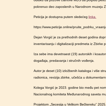
odluku da pozove članove MDS da potpišu petici
pokrenuo deo zaposlenih u Narodnom muzeju Zr
Peticija je dostupna putem sledećeg
linka.
https://www.peticije.online/pruite_podrku_vra
Dejan Vorgić je za prethodnih deset godina dop
inventarisanju i digitalizaciji predmeta iz Zbirke
Iza sebe ima devetnaest (19) autorskih i koautors
događaja, predavanja i stručnih vođenja.
Autor je deset (10) izložbenih kataloga i više str
radionica, revizija zbirke, učešća u dokumentar
Kolega Vorgić je 2023. godine bio među pet nom
Nacionalnog komiteta Međunarodnog saveta mu
Projektom „Secesija u Velikom Bečkereku” 2025.