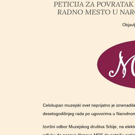
PETICIJA ZA POVRATA
RADNO MESTO U NAR
Objav
Celokupan muzejski svet neprijatno je iznenadil
desetogodišnjeg rada po ugovorima u Narodnom
Izvršni odbor Muzejskog društva Srbije, na elekt