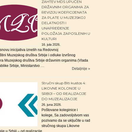
ZAHTEV MDS UPUĆEN
DRŽAVNIM ORGANIMA ZA
REVIZIJU KOEFICIJENATA
ZA PLATE U MUZEJSKOJ
DELATNOSTI I
UNAPREĐENJE
POLOŽAJA ZAPOSLENIH U
KULTURI
16. jula 2026.
snovu inicijativa iznetih na Redovnoj
tini Muzejskog društva Srbije i odluke Izvršnog
ra Muzejskog društva Srbije državnim organima (Vlada
blike Srbije, Ministarstvo …
Detaljnije »
Stručni skup Biti kustos 4:
LIKOVNE KOLONIJE U
SRBIJI – OD REALIZACIJE
DO MUZEALIZACIJE
26. juna 2026.
Poštovane koleginice i
kolege, Sa zadovoljstvom vas
pozivamo da se uključite u rad
stručnog skupa Likovne
ije u Srbiji – od realizacije …