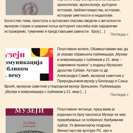
археологије, музеологије, културне
историје, библиотекарства, историје,
историје уметности и педагогије.
Богатство тема, приступа и ауторских гласова сведочи о виталности
музејске струке и ширини поља културног наслеђа које заједнички
истражујемо, тумачимо и представљамо јавности. Број […]
Погледај »
Поштоване колеге, Обавештавамо вас да
је управо објављена публикација „Музеји
и комуникација с публиком у 21. веку –
савремене праксе“ у издању Музејског
друштва Србије. Аутори су др
Александра Савић, музејски саветник у
Природњачком музеју у Београду и Сања
Врзић, музејски саветник у Народном музеју Зрењанин. Публикација
„Музеји и комуникација с публиком у 21. веку […]
Погледај »
Поштовани читаоци, пред вама је
једанаести број часописа Музеји за чије
приређивање се побринуо Уређивачки
одбор. Уз финансијску подршку
Министарства културе РС, као и