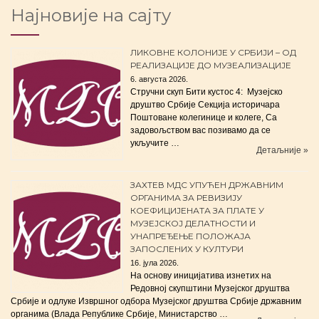
Најновије на сајту
ЛИКОВНЕ КОЛОНИЈЕ У СРБИЈИ – ОД
РЕАЛИЗАЦИЈЕ ДО МУЗЕАЛИЗАЦИЈЕ
6. августа 2026.
Стручни скуп Бити кустос 4: Музејско
друштво Србије Секција историчара
Поштоване колегинице и колеге, Са
задовољством вас позивамо да се
укључите …
Детаљније »
ЗАХТЕВ МДС УПУЋЕН ДРЖАВНИМ
ОРГАНИМА ЗА РЕВИЗИЈУ
КОЕФИЦИЈЕНАТА ЗА ПЛАТЕ У
МУЗЕЈСКОЈ ДЕЛАТНОСТИ И
УНАПРЕЂЕЊЕ ПОЛОЖАЈА
ЗАПОСЛЕНИХ У КУЛТУРИ
16. јула 2026.
На основу иницијатива изнетих на
Редовној скупштини Музејског друштва
Србије и одлуке Извршног одбора Музејског друштва Србије државним
органима (Влада Републике Србије, Министарство …