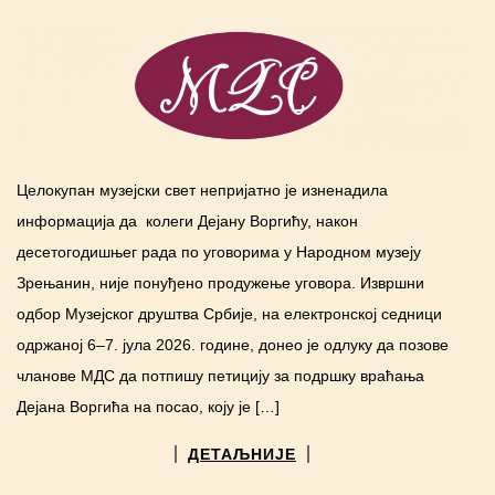
Целокупан музејски свет непријатно је изненадила
информација да колеги Дејану Воргићу, након
десетогодишњег рада по уговорима у Народном музеју
Зрењанин, није понуђено продужење уговора. Извршни
одбор Музејског друштва Србије, на електронској седници
одржаној 6‒7. јула 2026. године, донео је одлуку да позове
чланове МДС да потпишу петицију за подршку враћања
Дејана Воргића на посао, коју је […]
ДЕТАЉНИЈЕ