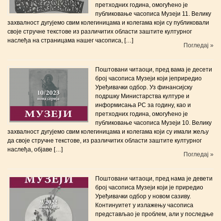
претходних година, омогућено је
публиковање часописа Музеји 11. Велику
захвалност дугујемо свим колегиницама и колегама који су публиковали
своје стручне текстове из различитих области заштите културног
наслеђа на страницама нашег часописа, […]
Погледај »
Поштовани читаоци, пред вама је десети
број часописа Музеји који јеприредиo
Уређивачки одбор. Уз финансијску
подршку Министарства културе и
информисања РС за годину, као и
претходних година, омогућено је
публиковање часописа Музеји 10. Велику
захвалност дугујемо свим колегиницама и колегама који су имали жељу
да своје стручне текстове, из различитих области заштите културног
наслеђа, објаве […]
Погледај »
Поштовани читаоци, пред нама је девети
број часописа Музеји који је приредиo
Уређивачки одбор у новом сазиву.
Континуитет у излажењу часописа
представљао је проблем, али у последње