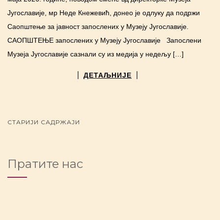
Југославије, мр Неде Кнежевић, донео je одлуку да подржи
Саопштење за јавност запослених у Музеју Југославије.
САОПШТЕЊЕ запослених у Музеју Југославије Запослени
Музеја Jугославије сазнали су из медија у недељу […]
ДЕТАЉНИЈЕ
POSTS NAVIGATION
СТАРИЈИ САДРЖАЈИ
Пратите нас