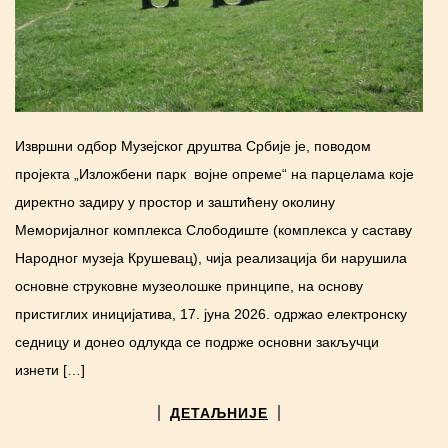
Извршни одбор Музејског друштва Србије је, поводом
пројекта „Изложбени парк војне опреме“ на парцелама које
директно задиру у простор и заштићену околину
Меморијалног комплекса Слободиште (комплекса у саставу
Народног музеја Крушевац), чија реализација би нарушила
основне струковне музеолошке принципе, на основу
пристиглих иницијатива, 17. јуна 2026. одржао електронску
седницу и донео одлукда се подрже основни закључци
изнети […]
ДЕТАЉНИЈЕ