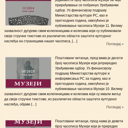
приређивање се побринуо Уређивачки
одбор. Уз финансијску подршку
Министарства културе РС, као и
претходних година, омогућено је
публиковање часописа Музеји 11. Велику
захвалност дугујемо свим колегиницама и колегама који су публиковали
своје стручне текстове из различитих области заштите културног
наслеђа на страницама нашег часописа, […]
Погледај »
Поштовани читаоци, пред вама је десети
број часописа Музеји који јеприредиo
Уређивачки одбор. Уз финансијску
подршку Министарства културе и
информисања РС за годину, као и
претходних година, омогућено је
публиковање часописа Музеји 10. Велику
захвалност дугујемо свим колегиницама и колегама који су имали жељу
да своје стручне текстове, из различитих области заштите културног
наслеђа, објаве […]
Погледај »
Поштовани читаоци, пред нама је девети
број часописа Музеји који је приредиo