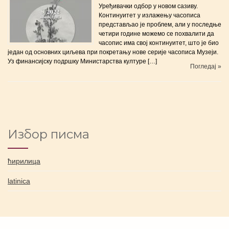
Уређивачки одбор у новом сазиву.
Континуитет у излажењу часописа
представљао је проблем, али у последње
четири године можемо се похвалити да
часопис има свој континуитет, што је био
један од основних циљева при покретању нове серије часописа Музеји.
Уз финансијску подршку Министарства културе […]
Погледај »
Избор писма
ћирилица
latinica