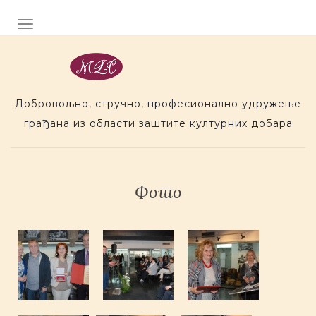
Preskoci na sadr�aj
TOGGLE NAVIGATION
Добровољно, стручно, професионално удружење
грађана из области заштите културних добара
Фото