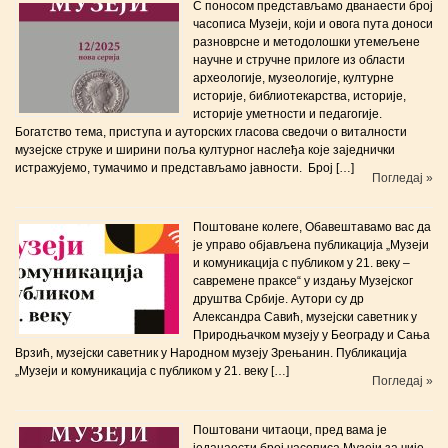
С поносом представљамо дванаести број
часописа Музеји, који и овога пута доноси
разноврсне и методолошки утемељене
научне и стручне прилоге из области
археологије, музеологије, културне
историје, библиотекарства, историје,
историје уметности и педагогије.
Богатство тема, приступа и ауторских гласова сведочи о виталности
музејске струке и ширини поља културног наслеђа које заједнички
истражујемо, тумачимо и представљамо јавности. Број […]
Погледај »
Поштоване колеге, Обавештавамо вас да
је управо објављена публикација „Музеји
и комуникација с публиком у 21. веку –
савремене праксе“ у издању Музејског
друштва Србије. Аутори су др
Александра Савић, музејски саветник у
Природњачком музеју у Београду и Сања
Врзић, музејски саветник у Народном музеју Зрењанин. Публикација
„Музеји и комуникација с публиком у 21. веку […]
Погледај »
Поштовани читаоци, пред вама је
једанаести број часописа Музеји за чије