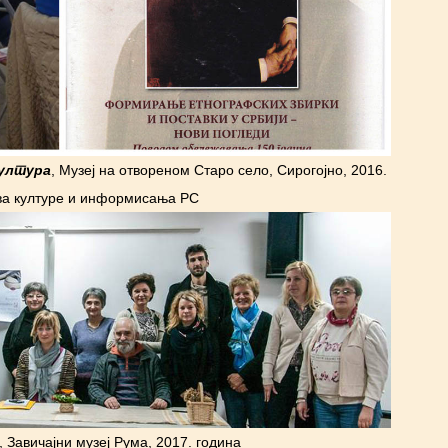
култура
, Музеј на отвореном Старо село, Сирогојно, 2016.
ва културе и информисања РС
, Завичајни музеј Рума, 2017. година