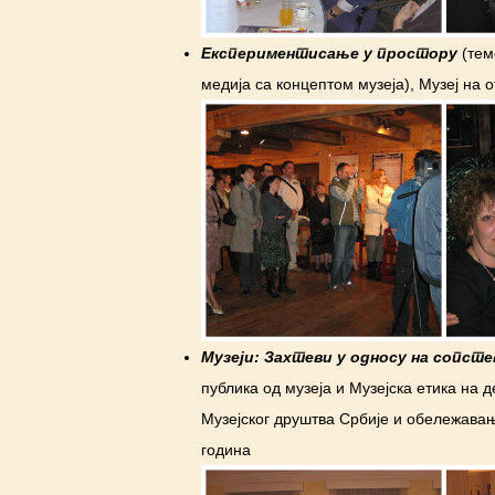
Експериментисање у простору
(тем
медија са концептом музеја), Музеј на 
Музеји: Захтеви у односу на сопст
публика од музеја и Музејска етика на д
Музејског друштва Србије и обележавањ
година