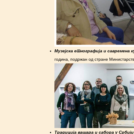
Музејска етнографија и савремена 
година, подржан од стране Министарст
Традиција вашара и сабора у Србији