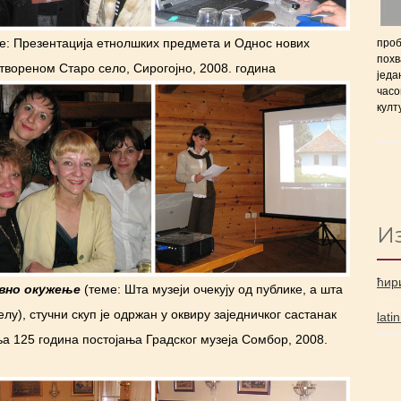
е: Презентација етнолшких предмета и Однос нових
проб
похв
отвореном Старо село, Сирогојно, 2008. година
једа
часо
култ
И
ћир
евно окужење
(теме: Шта музеји очекују од публике, а шта
елу), стучни скуп је одржан у оквиру заједничког састанак
lati
а 125 година постојања Градског музеја Сомбор, 2008.