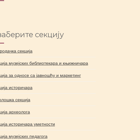
аберите секцију
родачка секција
ција музејских библиотекара и књижничара
ција за односе са јавношћу и маркетинг
ција историчара
олошка секција
ција археолога
ција историчара уметности
ција музејских педагога