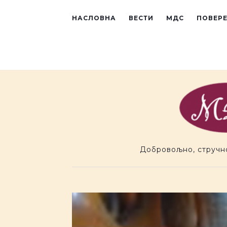
Preskoci na sadr�aj
НАСЛОВНА
ВЕСТИ
МДС
ПОВЕР
Добровољно, стручн