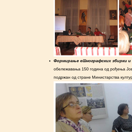
Формирање етнографских збирки и 
обележавања 150 година од рођења Јов
подржан од стране Министарства култ