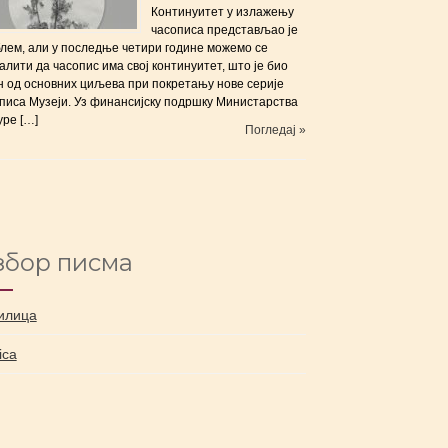
Континуитет у излажењу
часописа представљао је
лем, али у последње четири године можемо се
алити да часопис има свој континуитет, што је био
н од основних циљева при покретању нове серије
писа Музеји. Уз финансијску подршку Министарства
уре […]
Погледај »
збор писма
илица
nica