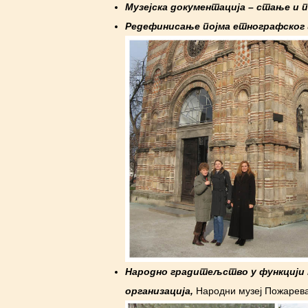
Музејска документација – стање и 
Редефинисање појма етнографског
Народно градитељство у функцији 
организација,
Народни музеј Пожарева