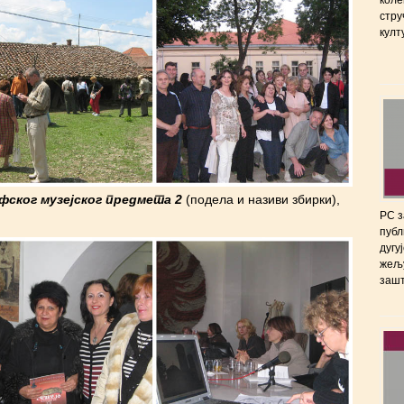
стру
култ
ског музејског предмета 2
(подела и називи збирки),
РС з
публ
дугу
жељу
зашт