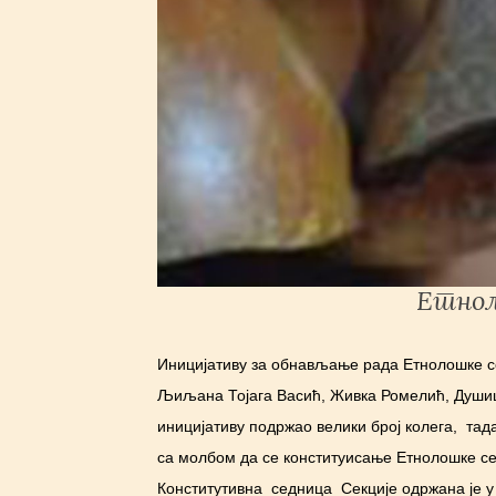
Етнол
Иницијативу за обнављање рада Етнолошке сек
Љиљана Тојага Васић, Живка Ромелић, Душица
иницијативу подржао велики број колега, та
са молбом да се конституисање Етнолошке се
Конститутивна седница Секције одржана је у Н