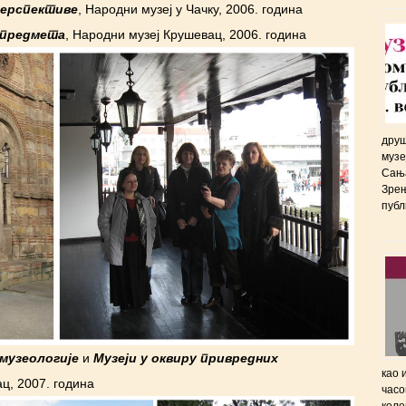
перспективе
, Народни музеј у Чачку, 2006. година
 предмета
, Народни музеј Крушевац, 2006. година
друш
музе
Сања
Зрењ
публ
музеологије
и
Музеји у оквиру привредних
као 
ц, 2007. година
часо
коле