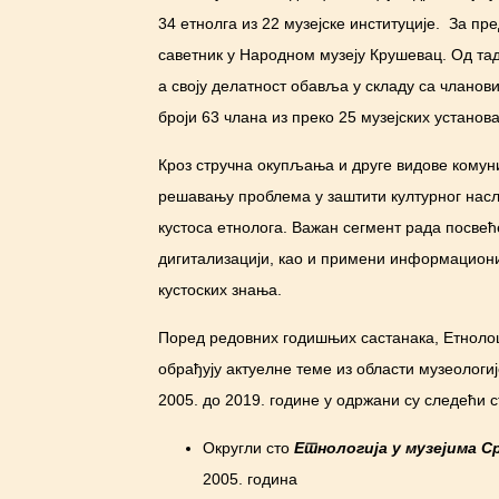
34 етнолга из 22 музејске институције. За пр
саветник у Народном музеју Крушевац. Од тад
а своју делатност обавља у складу са чланови
броји 63 члана из преко 25 музејских установ
Кроз стручна окупљања и друге видове комун
решавању проблема у заштити културног наслеђ
кустоса етнолога. Важан сегмент рада посве
дигитализацији, као и примени информациони
кустоских знања.
Поред редовних годишњих састанака, Етнолошк
обрађују актуелне теме из области музеологиј
2005. до 2019. године у одржани су следећи 
Округли сто
Етнологија у музејима Ср
2005. година