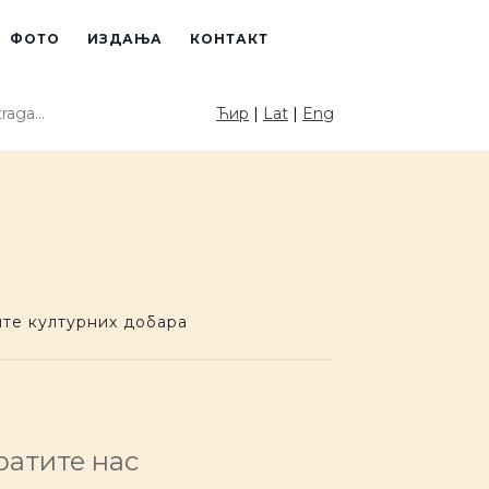
ФОТО
ИЗДАЊА
КОНТАКТ
raga sajta
Ћир
|
Lat
|
Eng
PRETRAGA
те културних добара
ратите нас