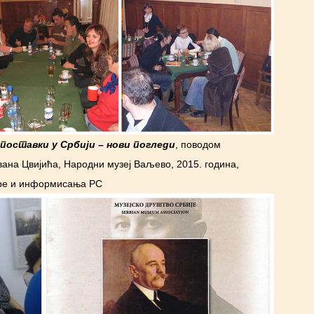
поставки у Србији – нови погледи
, поводом
ана Цвијића, Народни музеј Ваљево, 2015. година,
уре и информисања РС