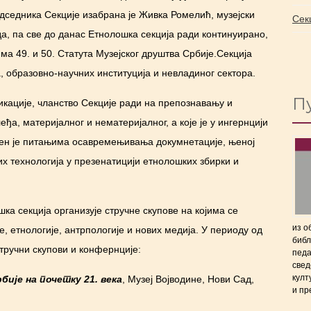
едседника Секције изабрана је Живка Ромелић, музејски
Сек
а, па све до данас Етнолошка секција ради континуирано,
ма 49. и 50. Статута Музејског друштва Србије.Секција
а, образовно-научних институција и невладиног сектора.
П
икације, чланство Секције ради на препознавању и
а, материјалног и нематеријалног, а које је у ингернцији
ћен је питањима осавремењивања докумнетације, њеној
х технологија у презенатицији етнолошких збирки и
а секција организује стручне скупове на којима се
из о
е, етнологије, антрпологије и нових медија. У периоду од
библ
стручни скупови и конфернције:
педа
свед
култ
бије на почетку 21. века
, Музеј Војводине, Нови Сад,
и пр