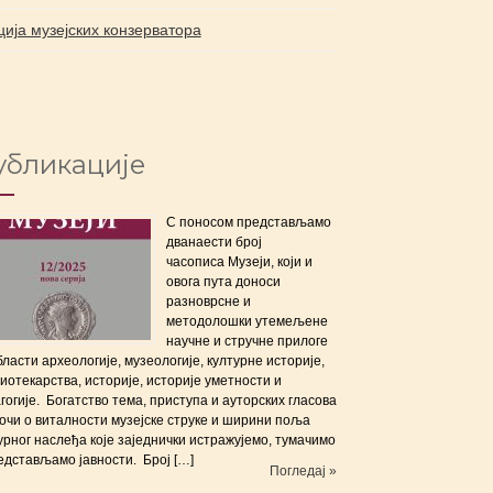
ција музејских конзерватора
убликације
С поносом представљамо
дванаести број
часописа Музеји, који и
овога пута доноси
разноврсне и
методолошки утемељене
научне и стручне прилоге
бласти археологије, музеологије, културне историје,
иотекарства, историје, историје уметности и
гогије. Богатство тема, приступа и ауторских гласова
очи о виталности музејске струке и ширини поља
урног наслеђа које заједнички истражујемо, тумачимо
едстављамо јавности. Број […]
Погледај »