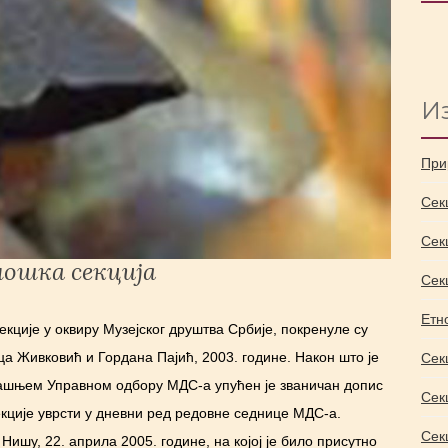
Из
При
Сек
Сек
ошка секција
Сек
Етн
ције у оквиру Музејског друштва Србије, покренуле су
 Живковић и Гордана Пајић, 2003. године. Након што је
Сек
дашњем Управном одбору МДС-а упућен је званичан допис
Сек
кције уврсти у дневни ред редовне седнице МДС-а.
Сек
ишу, 22. априла 2005. године, на којој је било присутно