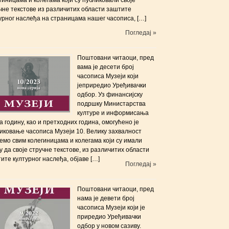
чне текстове из различитих области заштите
урног наслеђа на страницама нашег часописа, […]
Погледај »
Поштовани читаоци, пред
вама је десети број
часописа Музеји који
јеприредиo Уређивачки
одбор. Уз финансијску
подршку Министарства
културе и информисања
а годину, као и претходних година, омогућено је
иковање часописа Музеји 10. Велику захвалност
јемо свим колегиницама и колегама који су имали
 да своје стручне текстове, из различитих области
ите културног наслеђа, објаве […]
Погледај »
Поштовани читаоци, пред
нама је девети број
часописа Музеји који је
приредиo Уређивачки
одбор у новом сазиву.