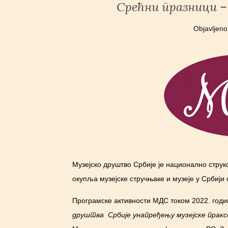
Срећни празници –
Objavljen
Музејско друштво Србије је национално струк
окупља музејске стручњаке и музеје у Србији
Програмске активности МДС током 2022. годин
друштва Србије унапређењу музејске праксе