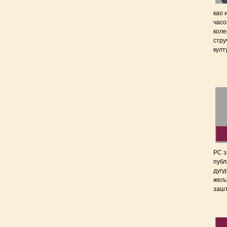
као 
часо
коле
стру
култ
РС з
публ
дугу
жељу
зашт