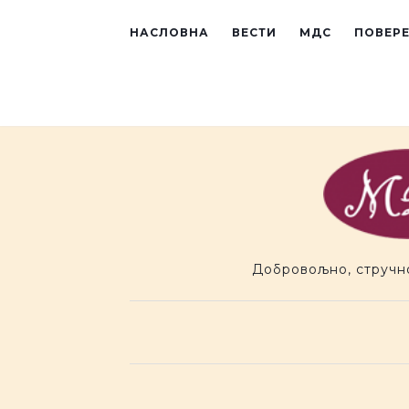
Preskoci na sadr�aj
НАСЛОВНА
ВЕСТИ
МДС
ПОВЕР
Добровољно, стручн