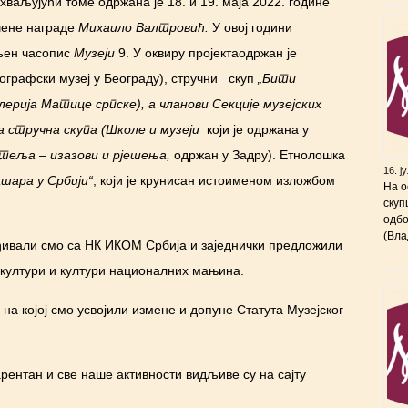
ваљујући томе одржана је 18. и 19. маја 2022. године
учене награде
Михаило Валтровић.
У овој години
љен часопис
Музеји
9. У оквиру пројектаодржан је
ографски музеј у Београду), стручни
скуп
„Бити
ерија Матице српске), а чланови Секције музејских
а стручна скупа
(
Школе и музеји
који је одржана у
теља – изазови и рјешења
,
одржан у Задру). Етнолошка
16. ј
ашара у Србији“
, који је крунисан истоименом изложбом
На о
скуп
одбо
(Вла
ђивали смо са НК ИКОМ Србија и заједнички предложили
 култури и култури националних мањина.
на којој смо усвојили измене и допуне Статута Музејског
арентан и све наше активности видљиве су на сајту