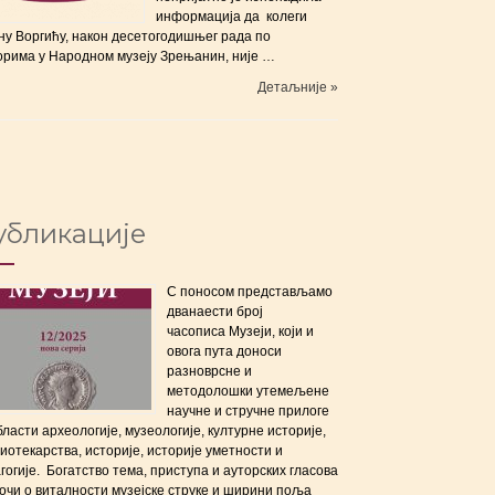
информација да колеги
ну Воргићу, након десетогодишњег рада по
орима у Народном музеју Зрењанин, није …
Детаљније »
убликације
С поносом представљамо
дванаести број
часописа Музеји, који и
овога пута доноси
разноврсне и
методолошки утемељене
научне и стручне прилоге
бласти археологије, музеологије, културне историје,
иотекарства, историје, историје уметности и
гогије. Богатство тема, приступа и ауторских гласова
очи о виталности музејске струке и ширини поља