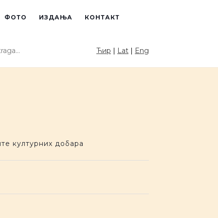
ФОТО
ИЗДАЊА
КОНТАКТ
raga sajta
Ћир
|
Lat
|
Eng
PRETRAGA
те културних добара