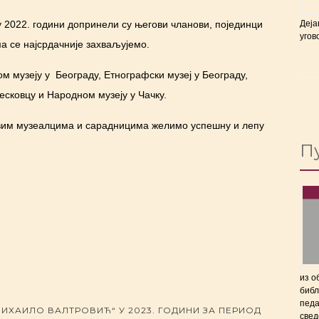
Деја
 2022. години допринели су његови чланови, појединци
угов
ма се најсрдачније захваљујемо.
 музеју у Београду, Етнографски музеј у Београду,
есковцу и Народном музеју у Чачку.
свим музеалцима и сарадницима желимо успешну и лепу
П
из о
библ
педа
ХАИЛО ВАЛТРОВИЋ“ У 2023. ГОДИНИ ЗА ПЕРИОД
свед