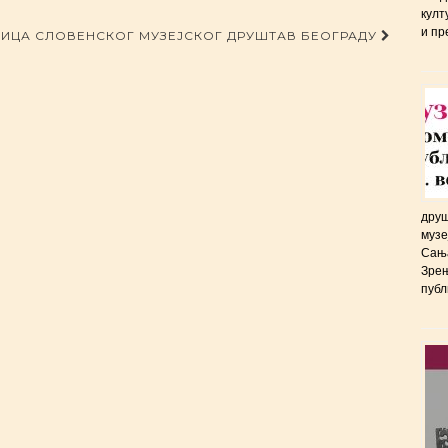
култ
и пр
НИЦА СЛОВЕНСКОГ МУЗЕЈСКОГ ДРУШТАВ БЕОГРАДУ
друш
музе
Сања
Зрењ
публ