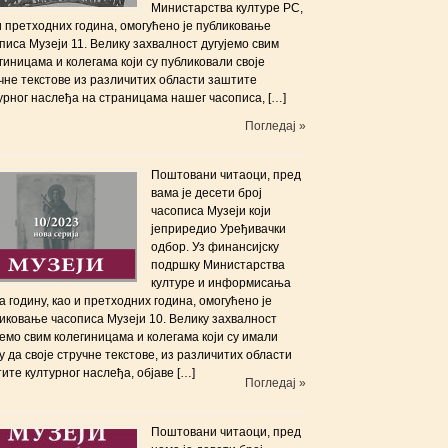
Министарства културе РС,
и претходних година, омогућено је публиковање
писа Музеји 11. Велику захвалност дугујемо свим
гиницама и колегама који су публиковали своје
чне текстове из различитих области заштите
урног наслеђа на страницама нашег часописа, […]
Погледај »
Поштовани читаоци, пред
вама је десети број
часописа Музеји који
јеприредиo Уређивачки
одбор. Уз финансијску
подршку Министарства
културе и информисања
а годину, као и претходних година, омогућено је
иковање часописа Музеји 10. Велику захвалност
јемо свим колегиницама и колегама који су имали
 да своје стручне текстове, из различитих области
ите културног наслеђа, објаве […]
Погледај »
Поштовани читаоци, пред