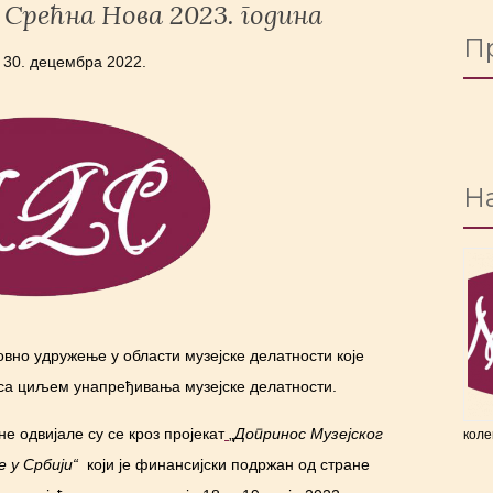
 Срећна Нова 2023. година
П
o
30. децембра 2022.
На
овно удружење у области музејске делатности које
 са циљем унапређивања музејске делатности.
е одвијале су се кроз пројекат
„
Допринос Музејског
коле
 у Србији
“
који је финансијски подржан од стране