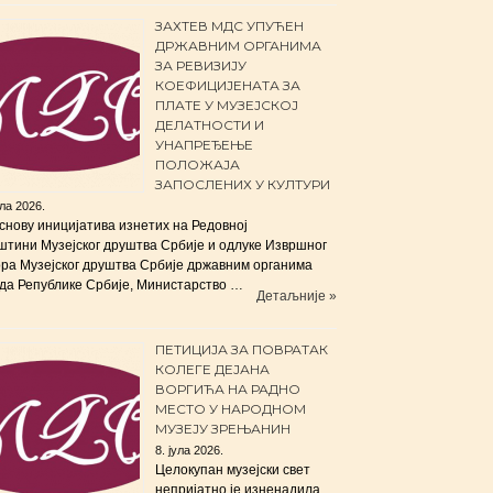
ЗАХТЕВ МДС УПУЋЕН
ДРЖАВНИМ ОРГАНИМА
ЗА РЕВИЗИЈУ
КОЕФИЦИЈЕНАТА ЗА
ПЛАТЕ У МУЗЕЈСКОЈ
ДЕЛАТНОСТИ И
УНАПРЕЂЕЊЕ
ПОЛОЖАЈА
ЗАПОСЛЕНИХ У КУЛТУРИ
ула 2026.
снову иницијатива изнетих на Редовној
штини Музејског друштва Србије и одлуке Извршног
ра Музејског друштва Србије државним органима
да Републике Србије, Министарство …
Детаљније »
ПЕТИЦИЈА ЗА ПОВРАТАК
КОЛЕГЕ ДЕЈАНА
ВОРГИЋА НА РАДНО
МЕСТО У НАРОДНОМ
МУЗЕЈУ ЗРЕЊАНИН
8. јула 2026.
Целокупан музејски свет
непријатно је изненадила