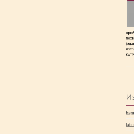
проб
похв
једа
часо
култ
И
ћир
lati