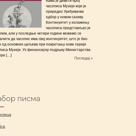
нама је девети број
часописа Музеји који је
приредиo Уређивачки
одбор у новом сазиву.
Континуитет у излажењу
часописа представљао је
лем, али у последње четири године можемо се
алити да часопис има свој континуитет, што је био
н од основних циљева при покретању нове серије
писа Музеји. Уз финансијску подршку Министарства
уре […]
Погледај »
збор писма
илица
nica