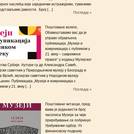
урног наслеђа које заједнички истражујемо, тумачимо
едстављамо јавности. Број […]
Погледај »
Поштоване колеге,
Обавештавамо вас да је
управо објављена
публикација „Музеји и
комуникација с публиком у
21. веку – савремене
праксе“ у издању Музејског
тва Србије. Аутори су др Александра Савић,
јски саветник у Природњачком музеју у Београду и
 Врзић, музејски саветник у Народном музеју
анин. Публикација „Музеји и комуникација с
иком у 21. веку […]
Погледај »
Поштовани читаоци, пред
вама је једанаести број
часописа Музеји за чије
приређивање се побринуо
Уређивачки одбор. Уз
финансијску подршку