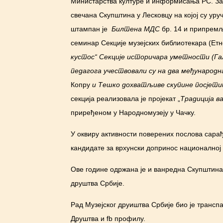
Министарства културе и информисања РС. Зах
свечана Скупштина у Лесковцу на којој су ур
штампан је
Билтена МДС
бр. 14 и припрем
семинар Секције музејских библиотекара (Етн
кустос“ Секције историчара уметности (Гал
педагога учествовали су на два међународн
Копру
и
Тешко дохватљиве скупине посјети
секција реализовала је пројекат „
Традиција в
приређеном у Народномузеју у Чачку.
У оквиру активности поверених послова сара
кандидате за врхунски допринос националној
Ове године одржана је и ванредна Скупштина 
друштва Србије.
Рад Музејског друиштва Србије био је трансп
Друштва и fb профилу.