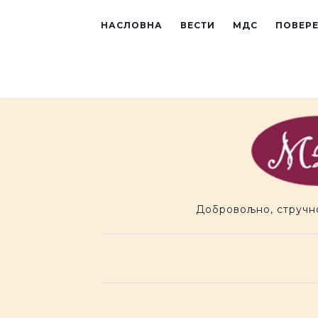
Preskoci na sadr�aj
НАСЛОВНА
ВЕСТИ
МДС
ПОВЕР
Добровољно, стручн