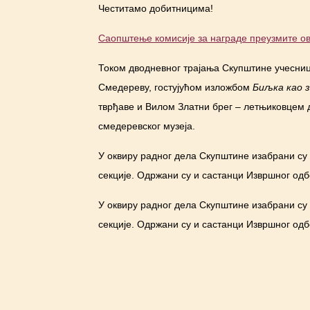
Честитамо добитницима!
Саопштење комисије за награде преузмите ов
Током дводневног трајања Скупштине учесниц
Смедереву, гостујућом изложбом
Биљка као 
тврђаве и Вилом Златни брег ‒ летњиковцем д
смедеревског музеја.
У оквиру радног дела Скупштине изабрани с
секције. Одржани су и састанци Извршног од
У оквиру радног дела Скупштине изабрани с
секције. Одржани су и састанци Извршног од