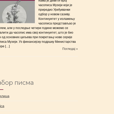
нама је девети број
часописа Музеји који је
приредиo Уређивачки
одбор у новом сазиву.
Континуитет у излажењу
часописа представљао је
лем, али у последње четири године можемо се
алити да часопис има свој континуитет, што је био
н од основних циљева при покретању нове серије
писа Музеји. Уз финансијску подршку Министарства
уре […]
Погледај »
збор писма
илица
nica