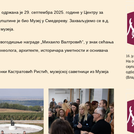
 одржана је 29. септембра 2025. године у Центру за
штине је био Музеј у Смедереву. Захваљујемо се в.д.
музеја.
 овогодишње награде „Михаило Валтровић“, у знак сећања
рхеолога, архитекте, историчара уметности и оснивача
16. ј
На о
скуп
ки Кастратовић Ристић, музејској саветници из Музеја
одбо
(Вла