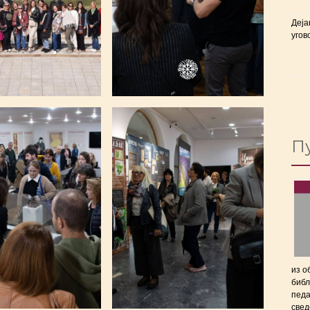
Деја
угов
П
из о
библ
педа
свед