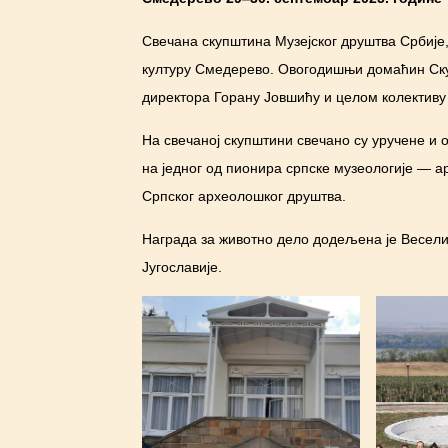
Свечана скупштина Музејског друштва Србије,
културу Смедерево. Овогодишњи домаћин Скуп
директора Горану Јовшићу и целом колективу 
На свечаној скупштини свечано су уручене и
на једног од пионира српске музеологије — а
Српског археолошког друштва.
Награда за животно дело додељена је Веселин
Југославије.