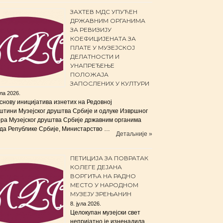
ЗАХТЕВ МДС УПУЋЕН
ДРЖАВНИМ ОРГАНИМА
ЗА РЕВИЗИЈУ
КОЕФИЦИЈЕНАТА ЗА
ПЛАТЕ У МУЗЕЈСКОЈ
ДЕЛАТНОСТИ И
УНАПРЕЂЕЊЕ
ПОЛОЖАЈА
ЗАПОСЛЕНИХ У КУЛТУРИ
ула 2026.
снову иницијатива изнетих на Редовној
штини Музејског друштва Србије и одлуке Извршног
ра Музејског друштва Србије државним органима
да Републике Србије, Министарство …
Детаљније »
ПЕТИЦИЈА ЗА ПОВРАТАК
КОЛЕГЕ ДЕЈАНА
ВОРГИЋА НА РАДНО
МЕСТО У НАРОДНОМ
МУЗЕЈУ ЗРЕЊАНИН
8. јула 2026.
Целокупан музејски свет
непријатно је изненадила