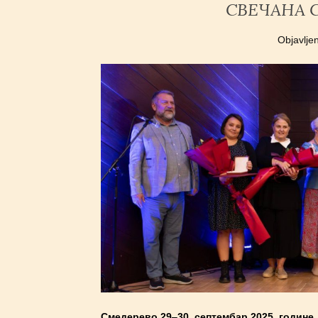
СВЕЧАНА 
Objavlje
Смедерево 29‒30. септембар 2025. године