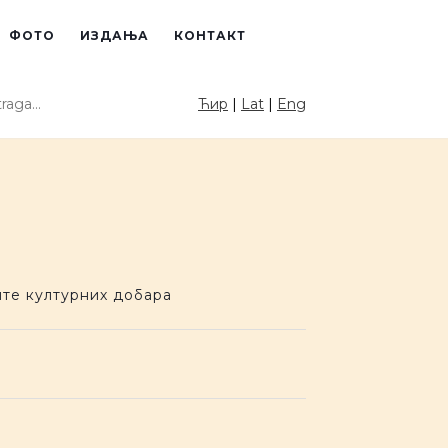
ФОТО
ИЗДАЊА
КОНТАКТ
raga sajta
Ћир
|
Lat
|
Eng
PRETRAGA
те културних добара