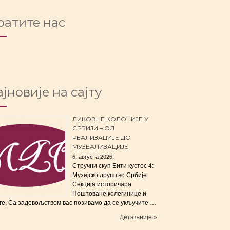
ратите нас
јновије на сајту
ЛИКОВНЕ КОЛОНИЈЕ У
СРБИЈИ – ОД
РЕАЛИЗАЦИЈЕ ДО
МУЗЕАЛИЗАЦИЈЕ
6. августа 2026.
Стручни скуп Бити кустос 4:
Музејско друштво Србије
Секција историчара
Поштоване колегинице и
ге, Са задовољством вас позивамо да се укључите …
Детаљније »