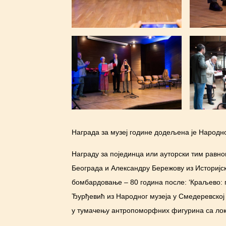
Награда за музеј године додељена је Народн
Награду за појединца или ауторски тим равно
Београда и Александру Бережову из Историјс
бомбардовање – 80 година после: ‘Краљево: 
Ђурђевић из Народног музеја у Смедеревској 
у тумачењу антропоморфних фигурина са лока