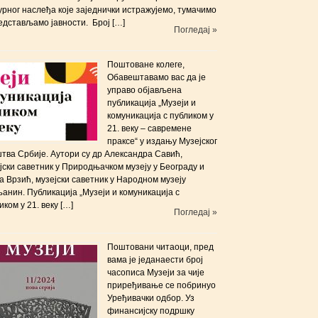
урног наслеђа које заједнички истражујемо, тумачимо
едстављамо јавности. Број […]
Погледај »
Поштоване колеге,
Обавештавамо вас да је
управо објављена
публикација „Музеји и
комуникација с публиком у
21. веку – савремене
праксе“ у издању Музејског
тва Србије. Аутори су др Александра Савић,
јски саветник у Природњачком музеју у Београду и
 Врзић, музејски саветник у Народном музеју
анин. Публикација „Музеји и комуникација с
иком у 21. веку […]
Погледај »
Поштовани читаоци, пред
вама је једанаести број
часописа Музеји за чије
приређивање се побринуо
Уређивачки одбор. Уз
финансијску подршку