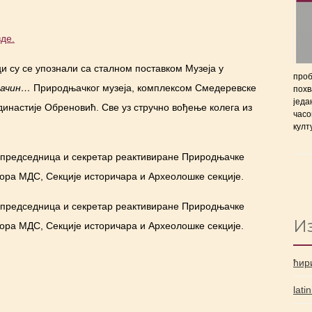
де.
и су се упознали са сталном поставком Музеја у
проб
зачин…
Природњачког музеја, комплексом Смедеревске
похв
једа
инастије Обреновић. Све уз стручно вођење колега из
часо
култ
у председница и секретар реактивиране Природњачке
бора МДС, Секције историчара и Археолошке секције.
у председница и секретар реактивиране Природњачке
И
бора МДС, Секције историчара и Археолошке секције.
ћир
lati