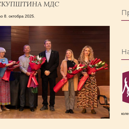
СКУПШТИНА МДС
П
no
8. октобра 2025.
На
коле