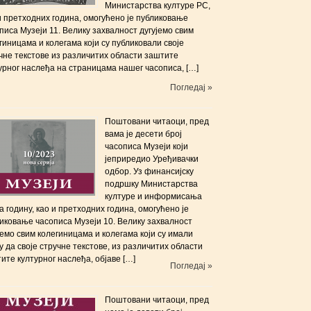
Министарства културе РС,
и претходних година, омогућено је публиковање
писа Музеји 11. Велику захвалност дугујемо свим
гиницама и колегама који су публиковали своје
чне текстове из различитих области заштите
урног наслеђа на страницама нашег часописа, […]
Погледај »
Поштовани читаоци, пред
вама је десети број
часописа Музеји који
јеприредиo Уређивачки
одбор. Уз финансијску
подршку Министарства
културе и информисања
а годину, као и претходних година, омогућено је
иковање часописа Музеји 10. Велику захвалност
јемо свим колегиницама и колегама који су имали
 да своје стручне текстове, из различитих области
ите културног наслеђа, објаве […]
Погледај »
Поштовани читаоци, пред