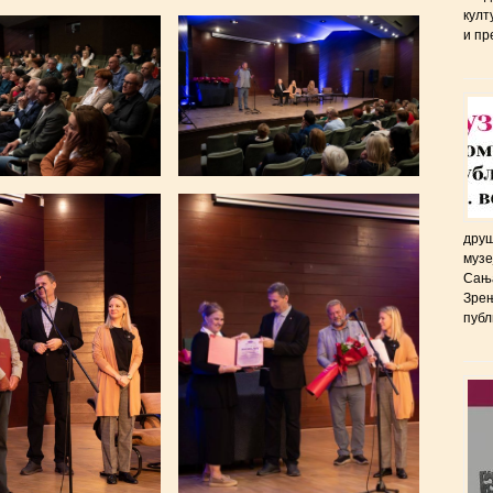
култ
и пр
друш
музе
Сања
Зрењ
публ