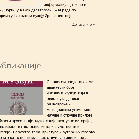
информација да колеги
ну Воргићу, након десетогодишњег рада по
орима у Народном музеју Зрењанин, није …
Детаљније »
убликације
С поносом представљамо
дванаести број
часописа Музеји, који и
овога пута доноси
разноврсне и
методолошки утемељене
научне и стручне прилоге
бласти археологије, музеологије, културне историје,
иотекарства, историје, историје уметности и
гогије. Богатство тема, приступа и ауторских гласова
очи о виталности музејске струке и ширини поља