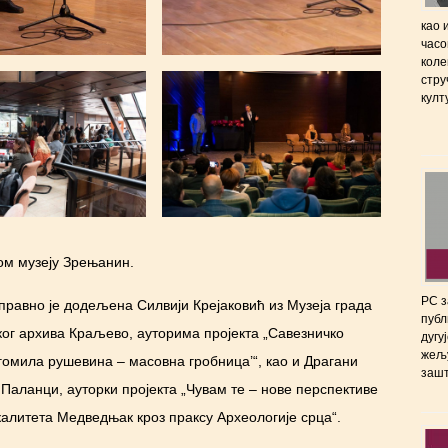
као 
часо
коле
стру
култ
ом музеју Зрењанин.
РС з
правно је додељена Силвији Крејаковић из Музеја града
публ
ког архива Краљево, ауторима пројекта „Савезничко
дугу
жељу
гомила рушевина – масовна гробница’“, као и Драгани
зашт
Паланци, ауторки пројекта „Чувам те – нове перспективе
литета Медведњак кроз праксу Археологије срца“.